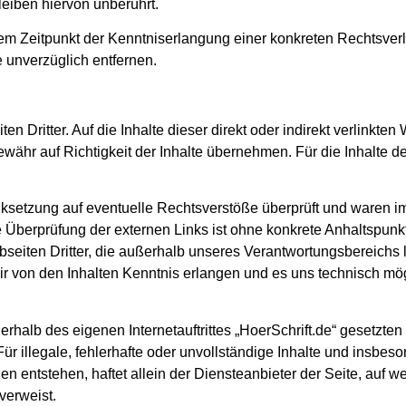
eiben hiervon unberührt.
 dem Zeitpunkt der Kenntniserlangung einer konkreten Rechtsve
 unverzüglich entfernen.
n Dritter. Auf die Inhalte dieser direkt oder indirekt verlinkte
währ auf Richtigkeit der Inhalte übernehmen. Für die Inhalte de
ksetzung auf eventuelle Rechtsverstöße überprüft und waren im 
he Überprüfung der externen Links ist ohne konkrete Anhaltspunk
bseiten Dritter, die außerhalb unseres Verantwortungsbereichs 
ir von den Inhalten Kenntnis erlangen und es uns technisch mö
rhalb des eigenen Internetauftrittes „HoerSchrift.de“ gesetzten
r illegale, fehlerhafte oder unvollständige Inhalte und insbes
en entstehen, haftet allein der Diensteanbieter der Seite, auf w
 verweist.