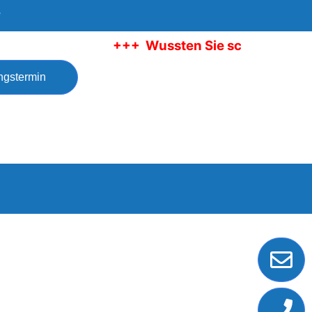
e
+++ Wussten Sie schon: Am 04.0
ngstermin